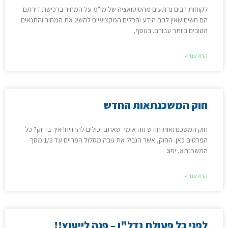
לקוחות רבים נרתעים מהסיטואציה של מו"מ על המחיר ברכישת דירתם.
הם חשים שאין להם הידע והכלים המקצועיים להשיג את המחיר והתנאים
הטובים ביותר עבורם. בנוסף,
קרא עוד »
חוק המשכנתאות החדש
חוק המשכנתאות חודש וזה אומר שאתם יכולים להרוויח! איך בדיוק? כל
הפרטים כאן. החוק, אשר הגביל את גובה מסלול הפריים עד 1/3 מסך
המשכנתא, יפוג
קרא עוד »
לפני כל פעולת נדל"ן – פנה לייעוץ!!