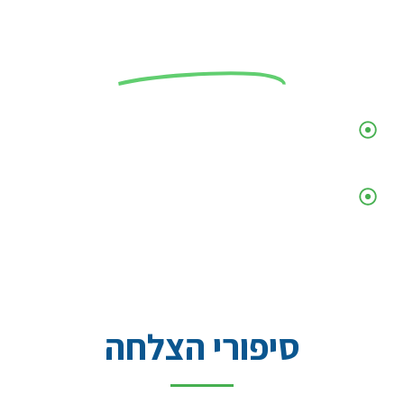
חשוב לציין
'נדל"ן נבון' איננה חברת תיווך.
השירות הינו אישי ומתבצע ישירות
מול היועצים הבכירים.
סיפורי הצלחה